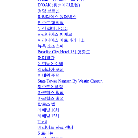
D’OAK (횡성애견호텔)
청담 브르넨
파라다이스 원더박스
언주로 형빌딩
두산 라데나 G.C
파라다이스 씨메르
파라다이스 아트파라디소
뉴욕 소조스파
Paradise City Hotel 1차 영종도
더미켈란
논현동 S 주택
갤러리아 포레
이태원 주택
State Tower Namsan By Westin Chosun
제주도 S 별장
마크힐스 청담
마크힐스 흑석
팔로스 빌
레베빌 16차
레베빌 15차
The #
메리어트 파크 센터
S 트레뉴