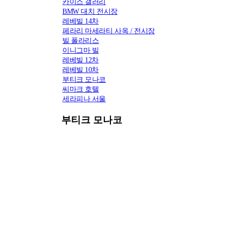
카이스 갤러리
BMW 대치 전시장
레베빌 14차
페라리 마세라티 사옥 / 전시장
빌 폴라리스
이니그마 빌
레베빌 12차
레베빌 10차
부티크 모나코
씨마크 호텔
세라피나 서울
부티크 모나코