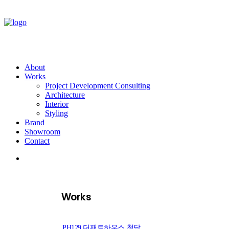
About
Works
Project Development Consulting
Architecture
Interior
Styling
Brand
Showroom
Contact
Works
PH129 더팬트하우스 청담