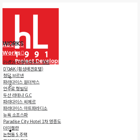
WORKS
About
Works
Project Development Consulting
PH129 더팬트하우스 청담
Architecture
D’OAK (횡성애견호텔)
청담 브르넨
Interior
파라다이스 원더박스
Styling
언주로 형빌딩
Brand
두산 라데나 G.C
Showroom
파라다이스 씨메르
파라다이스 아트파라디소
Contact
뉴욕 소조스파
Paradise City Hotel 1차 영종도
더미켈란
논현동 S 주택