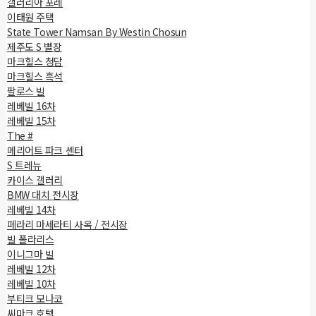
갤러리아 포레
이태원 주택
State Tower Namsan By Westin Chosun
제주도 S 별장
마크힐스 청담
마크힐스 흑석
팔로스 빌
레베빌 16차
레베빌 15차
The #
메리어트 파크 센터
S 트레뉴
카이스 갤러리
BMW 대치 전시장
레베빌 14차
페라리 마세라티 사옥 / 전시장
빌 폴라리스
이니그마 빌
레베빌 12차
레베빌 10차
부티크 모나코
씨마크 호텔