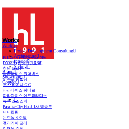
Works
About
Works
Project Development Consulting
Architecture
PH129 더팬트하우스 청담
Interior
D’OAK (횡성애견호텔)
Styling
청담 브르넨
Brand
파라다이스 원더박스
Showroom
언주로 형빌딩
Contact
두산 라데나 G.C
파라다이스 씨메르
파라다이스 아트파라디소
뉴욕 소조스파
Paradise City Hotel 1차 영종도
더미켈란
논현동 S 주택
갤러리아 포레
이태원 주택