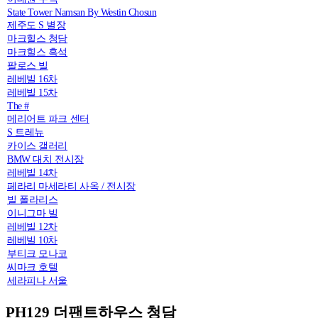
State Tower Namsan By Westin Chosun
제주도 S 별장
마크힐스 청담
마크힐스 흑석
팔로스 빌
레베빌 16차
레베빌 15차
The #
메리어트 파크 센터
S 트레뉴
카이스 갤러리
BMW 대치 전시장
레베빌 14차
페라리 마세라티 사옥 / 전시장
빌 폴라리스
이니그마 빌
레베빌 12차
레베빌 10차
부티크 모나코
씨마크 호텔
세라피나 서울
PH129 더팬트하우스 청담