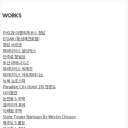
WORKS
PH129 더팬트하우스 청담
D’OAK (횡성애견호텔)
청담 브르넨
파라다이스 원더박스
언주로 형빌딩
두산 라데나 G.C
파라다이스 씨메르
파라다이스 아트파라디소
뉴욕 소조스파
Paradise City Hotel 1차 영종도
더미켈란
논현동 S 주택
갤러리아 포레
이태원 주택
State Tower Namsan By Westin Chosun
제주도 S 별장