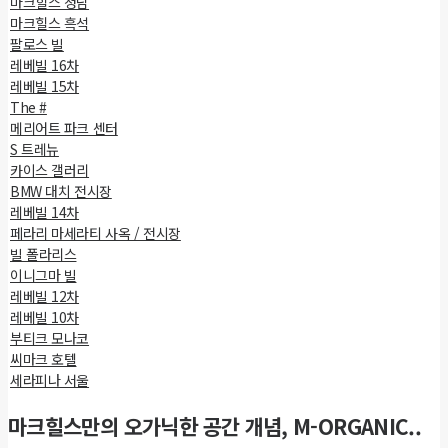
마크힐스 청담
마크힐스 흑석
팔로스 빌
레베빌 16차
레베빌 15차
The #
메리어트 파크 센터
S 트레뉴
카이스 갤러리
BMW 대치 전시장
레베빌 14차
페라리 마세라티 사옥 / 전시장
빌 폴라리스
이니그마 빌
레베빌 12차
레베빌 10차
부티크 모나코
씨마크 호텔
세라피나 서울
마크힐스만의 오가닉한 공간 개념, M-ORGANIC..