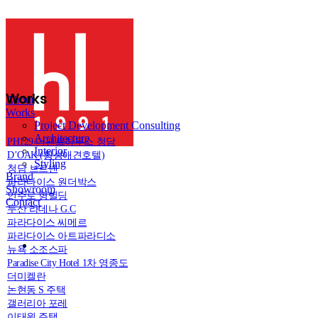
Works
About
Works
Project Development Consulting
Architecture
PH129 더팬트하우스 청담
Interior
D’OAK (횡성애견호텔)
Styling
청담 브르넨
Brand
파라다이스 원더박스
Showroom
언주로 형빌딩
Contact
두산 라데나 G.C
파라다이스 씨메르
파라다이스 아트파라디소
뉴욕 소조스파
Paradise City Hotel 1차 영종도
더미켈란
논현동 S 주택
갤러리아 포레
이태원 주택