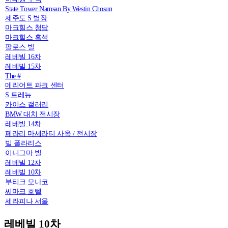
State Tower Namsan By Westin Chosun
제주도 S 별장
마크힐스 청담
마크힐스 흑석
팔로스 빌
레베빌 16차
레베빌 15차
The #
메리어트 파크 센터
S 트레뉴
카이스 갤러리
BMW 대치 전시장
레베빌 14차
페라리 마세라티 사옥 / 전시장
빌 폴라리스
이니그마 빌
레베빌 12차
레베빌 10차
부티크 모나코
씨마크 호텔
세라피나 서울
레베빌 10차